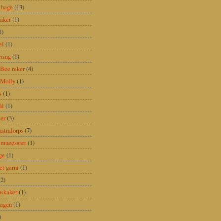
 hage
(13)
aker
(1)
1)
el
(1)
ring
(1)
Bee reker
(4)
 Molly
(1)
s
(1)
ål
(1)
er
(3)
stralorps
(7)
lmueøsster
(1)
ge
(1)
t garni
(1)
(2)
pskaker
(1)
hagen
(1)
)