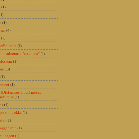
i
(1)
(1)
e
(1)
ium
(4)
(1)
officinalis
(1)
lis vulneraria "coccinea"
(1)
blossom
(1)
ana
(3)
(1)
gement
(1)
 (Dictamnus albus) moses
nde busk
(1)
es
(1)
pir som dekke
(1)
alat
(1)
loggen min
(1)
 i hagen
(1)