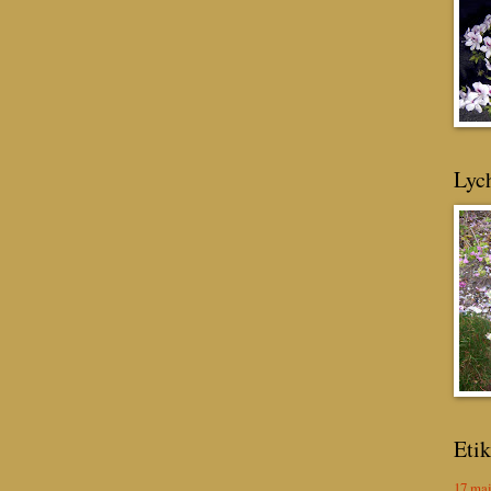
Lyc
Etik
17 ma