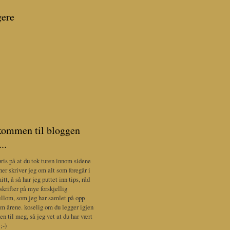
gere
kommen til bloggen
..
pris på at du tok turen innom sidene
her skriver jeg om alt som foregår i
itt, å så har jeg puttet inn tips, råd
skrifter på mye forskjellig
llom, som jeg har samlet på opp
m årene. koselig om du legger igjen
sen til meg, så jeg vet at du har vært
;-)