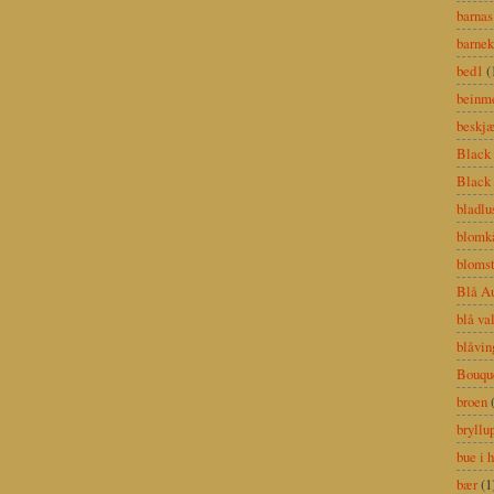
barnas
barnek
bed1
(
beinm
beskjæ
Black 
Black
bladlu
blomk
blomst
Blå Au
blå va
blåvin
Bouque
broen
bryllu
bue i 
bær
(1