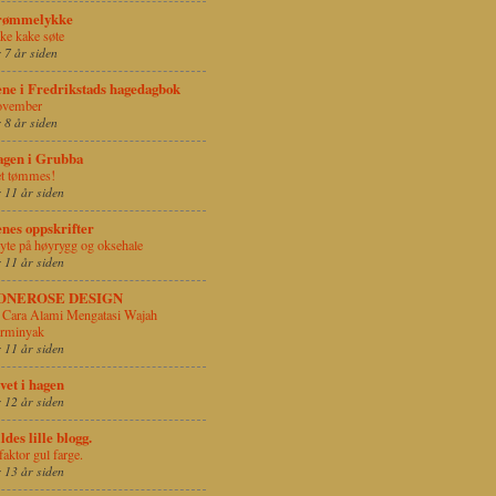
rømmelykke
ke kake søte
r 7 år siden
ne i Fredrikstads hagedagbok
vember
r 8 år siden
gen i Grubba
t tømmes!
r 11 år siden
nes oppskrifter
yte på høyrygg og oksehale
r 11 år siden
ONEROSE DESIGN
 Cara Alami Mengatasi Wajah
rminyak
r 11 år siden
vet i hagen
r 12 år siden
ldes lille blogg.
faktor gul farge.
r 13 år siden