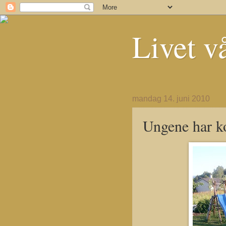
Livet vå
mandag 14. juni 2010
Ungene har ko